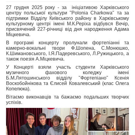
27 грудня 2025 року - за ініціативою Харківського
АБІТУРІЄНТУ
центру польської культури "Polonia Charkowa" та за
підтримки Відділу Київського району в Харківському
СТУДЕНТУ
культурному центрі імені М.К.Реріха відбувся Вечір,
присвячений 227-річниці від дня народження Адама
КАБІНЕТ МЕТОДИСТА
Міцкевича.
НАВЧАЛЬНО-ВИХОВНА РОБОТА
В програмі концерту пролунали фортепіанні та
камерно-вокальні твори Ф.Шопена, С.Монюшко,
МИСТЕЦЬКІ ПРОЄКТИ
К.Шимановського, І.Я.Падеревського, Л.Ружицького, а
також поезія А.Міцкевича.
БІБЛІОТЕКА, ФОНОТЕКА
У Концерті взяли участь студенти Харківського
МИСТЕЦЬКА ШКОЛА ПРИ ХМФК
музичного фахового коледжу імені
Б.М.Лятошинського відділу "Фортепіано" Ксенія
Воскобойнікова та Єлисей Ковалевський (клас Олега
Копелюка).
Вітаємо виконавців та бажаємо подальших творчих
успіхів.