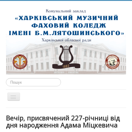
Пошук...
Перемикач
навігації
ГОЛОВНА
Вечір, присвячений 227-річниці від
ПРО НАС
дня народження Адама Міцкевича
ПУБЛІЧНА ІНФОРМАЦІЯ